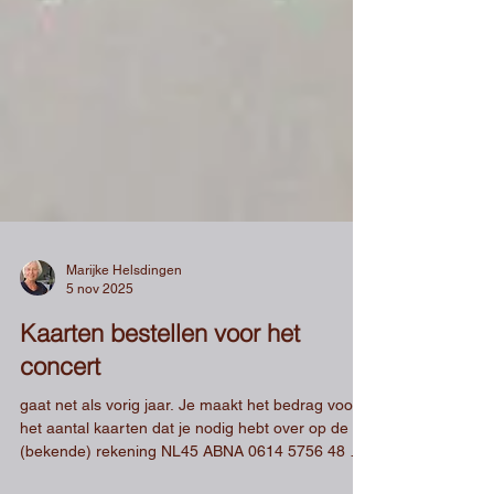
Marijke Helsdingen
5 nov 2025
Kaarten bestellen voor het
concert
gaat net als vorig jaar. Je maakt het bedrag voor
het aantal kaarten dat je nodig hebt over op de
(bekende) rekening NL45 ABNA 0614 5756 48 Bij