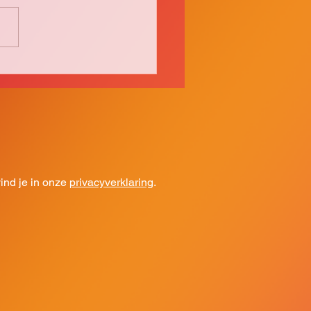
as een mooi samen zijn
nd je in onze
privacyverklaring
.