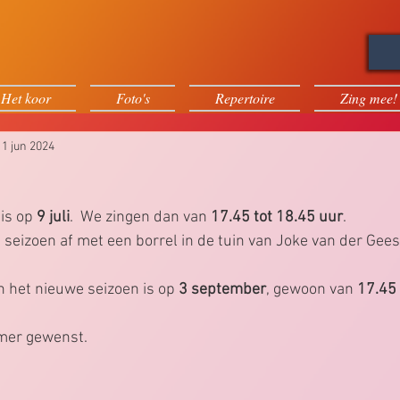
Het koor
Foto's
Repertoire
Zing mee!
11 jun 2024
is op 
9 juli
.  We zingen dan van 
17.45 tot 18.45 uur
. 
 seizoen af met een borrel in de tuin van Joke van der Gees
n het nieuwe seizoen is op 
3 september
, gewoon van 
17.45 
omer gewenst. 