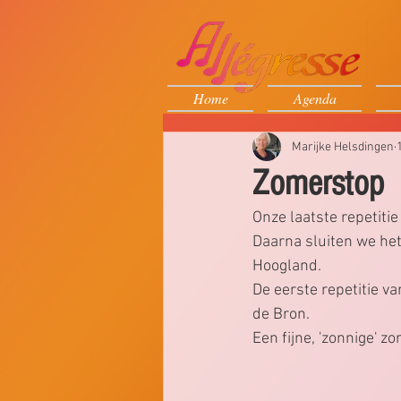
Home
Agenda
Marijke Helsdingen
Zomerstop
Onze laatste repetitie 
Daarna sluiten we het
Hoogland.     
De eerste repetitie va
de Bron.
Een fijne, 'zonnige' z