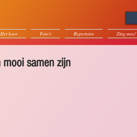
Het koor
Foto's
Repertoire
Zing mee!
 mooi samen zijn