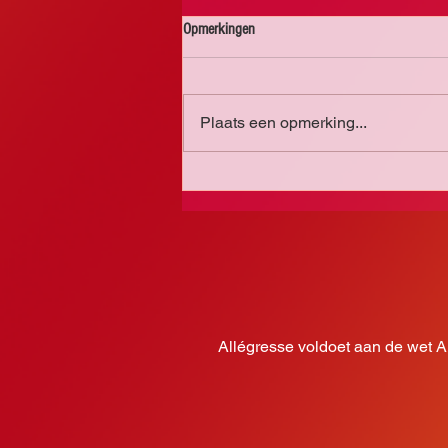
Opmerkingen
Plaats een opmerking...
Kaarten bestellen voor het concert
Allégresse voldoet aan de wet