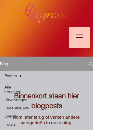
Blog
Events
Alle
berichten
Binnenkort staan hier
Uitvoeringen
blogposts
Ledennieuws
Events
Kom later terug of verken andere
categorieën in deze blog.
Foto's