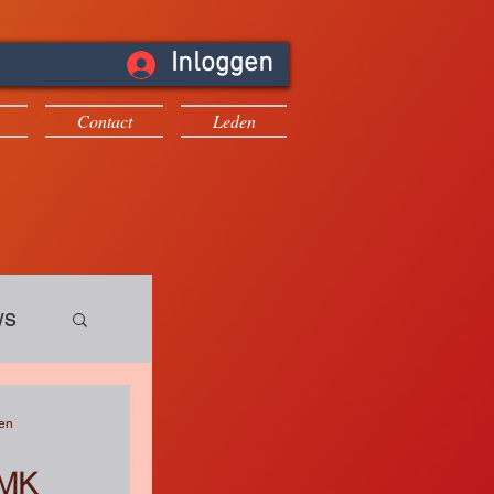
Inloggen
Contact
Leden
ws
gen
AMK