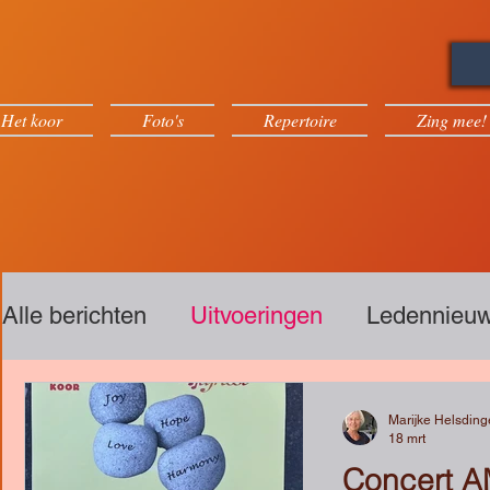
Het koor
Foto's
Repertoire
Zing mee!
Alle berichten
Uitvoeringen
Ledennieu
Events
Foto's
Onze Muziek
Marijke Helsdin
18 mrt
Concert 