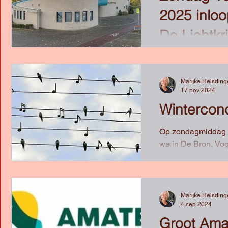
2025 inloo
De Lichtkr
Scholen in de kunst
weekend van 15 en 
kerkgebouw De Lich
Marijke Helsdin
17 nov 2024
Kattenbroek inloopc
Wintercon
Op zondagmiddag 
we in De Bron, Vog
Aanvang 14.00 uur,
We hebben een...
Marijke Helsdin
4 sep 2024
Groot Amat