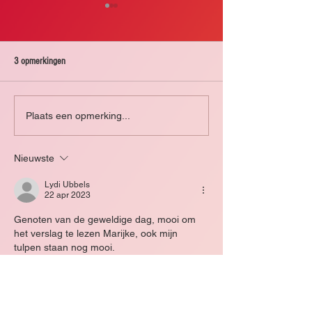
3 opmerkingen
Zomerstop
Zomerstop 2025
Plaats een opmerking...
Nieuwste
Lydi Ubbels
22 apr 2023
Genoten van de geweldige dag, mooi om 
het verslag te lezen Marijke, ook mijn 
tulpen staan nog mooi.
Lydi
Like